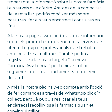
trobar tota la informació sobre la nostra farmàcia
i els serveis que oferim. Ara, des de la comoditat
de la teva llar, podràs conèixer més sobre
nosaltres i fer els teus encàrrecs i consultes en
línia.
A la nostra pàgina web podreu trobar informació
sobre els productes que venem, els serveis que
oferim, l’equip de professionals que treballa
amb nosaltres i molt més. També podràs
registrar-te a la nostra targeta “La meva
Farmàcia Assistencial” per tenir un millor
seguiment dels teus tractaments i problemes
de salut.
A més, la nostra pàgina web compta amb l’opció
de fer comandes a través de WhatsApp click ‘n’
collect, perquè puguis realitzar els teus
encàrrecs i recollir-los a la farmàcia quan et
convingui millor.