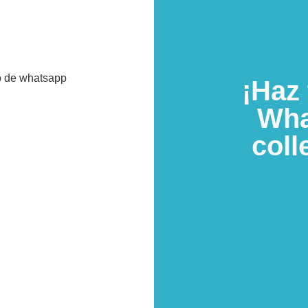
¡Haz
Wha
coll