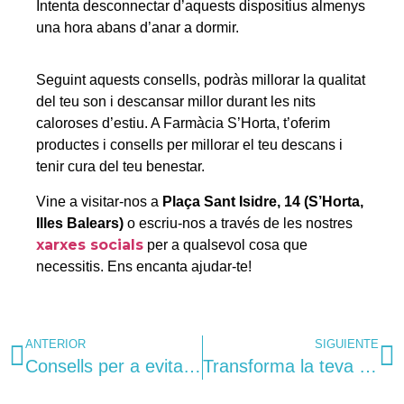
Intenta desconnectar d’aquests dispositius almenys
una hora abans d’anar a dormir.
Seguint aquests consells, podràs millorar la qualitat
del teu son i descansar millor durant les nits
caloroses d’estiu. A Farmàcia S’Horta, t’oferim
productes i consells per millorar el teu descans i
tenir cura del teu benestar.
Vine a visitar-nos a
Plaça Sant Isidre, 14 (S’Horta,
Illes Balears)
o escriu-nos a través de les nostres
xarxes socials
per a qualsevol cosa que
necessitis. Ens encanta ajudar-te!
ANTERIOR
SIGUIENTE
Consells per a evitar un tall de digestió
Transforma la teva rutina matutina en un ritual de benestar: Passos simples per a començar el dia